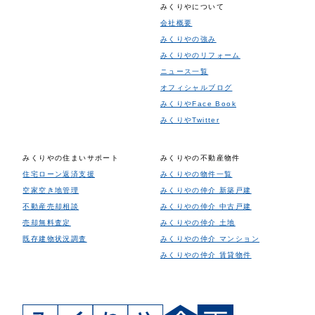
みくりやについて
会社概要
みくりやの強み
みくりやのリフォーム
ニュース一覧
オフィシャルブログ
みくりやFace Book
みくりやTwitter
みくりやの住まいサポート
みくりやの不動産物件
住宅ローン返済支援
みくりやの物件一覧
空家空き地管理
みくりやの仲介 新築戸建
不動産売却相談
みくりやの仲介 中古戸建
売却無料査定
みくりやの仲介 土地
既存建物状況調査
みくりやの仲介 マンション
みくりやの仲介 賃貸物件